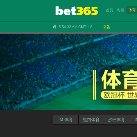
首页
彩票
体育
5:54:33 AM GMT + 8
公告:
NEXTSPIN
EEAI
沙巴
KS
IM
双赢
IM
WAZDA
CHOICE
ICG
乐游
IM
IM 体育
熊猫体育
沙巴体育