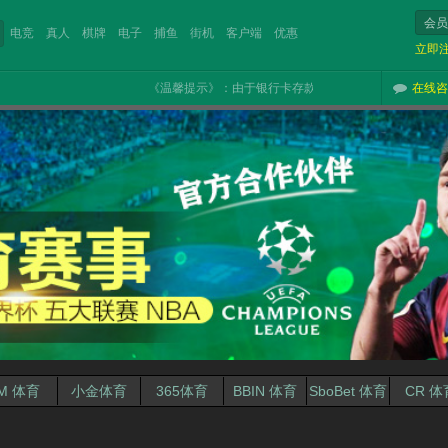
电竞
真人
棋牌
电子
捕鱼
街机
客户端
优惠
立即
《温馨提示》：由于银行卡存款提款监控严格，建议您游戏账户储
在线咨
N
雷火
VR
CHOICE
BBIN
365
CR
PP
BBIN
DB
YoPlay
DB
三昇
WE
VG
小艾
IM 体育
小金体育
365体育
BBIN 体育
SboBet 体育
CR 体